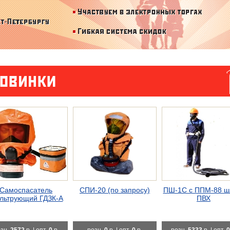
Самоспасатель
СПИ-20 (по запросу)
ПШ-1С с ППМ-88 ш
льтрующий ГДЗК-А
ПВХ