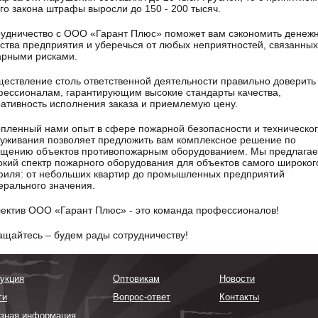
го закона штрафы выросли до 150 - 200 тысяч.
удничество с ООО «Гарант Плюс» поможет вам сэкономить денеж
ства предприятия и уберечься от любых неприятностей, связанных
арными рисками.
ествление столь ответственной деятельности правильно доверить
ессионалам, гарантирующим высокие стандарты качества,
ативность исполнения заказа и приемлемую цену.
пленный нами опыт в сфере пожарной безопасности и техническо
уживания позволяет предложить вам комплексное решение по
ащению объектов противопожарным оборудованием. Мы предлага
кий спектр пожарного оборудования для объектов самого широког
иля: от небольших квартир до промышленных предприятий
рального значения.
ектив ООО «Гарант Плюс» - это команда профессионалов!
щайтесь – будем рады сотрудничеству!
укция
Оптовикам
Новости
ги
Вопрос-ответ
Контакты
зная информация