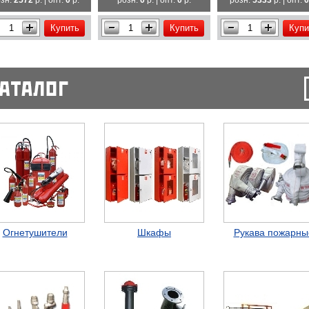
зн.
2572
р. | опт.
0
р.
розн.
0
р. | опт.
0
р.
розн.
5333
р. | опт.
0
Купить
Купить
Купи
Огнетушители
Шкафы
Рукава пожарны