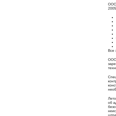
ООО 
2005
Все 
ООО 
заре
техн
Спец
конт
конс
нео
Лето
об а
безо
неис
штра