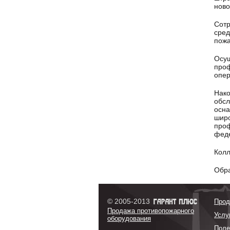
ново
Сотр
сред
пож
Осущ
проф
опер
Нако
обсл
осн
широ
проф
феде
Колл
Обра
© 2005-2013
Прод
Продажа противопожарного
Услу
оборудования
Поле