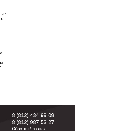
ные
 с
го
ем
о
8 (812) 434-99-09
8 (812) 987-53-27
Обратный звонок