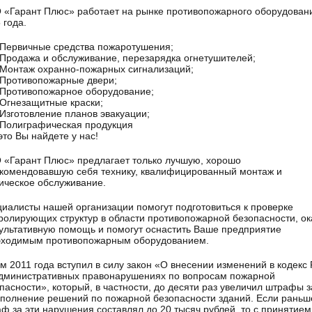
«Гарант Плюс» работает на рынке противопожарного оборудован
 года.
Первичные средства пожаротушения;
Продажа и обслуживание, перезарядка огнетушителей;
Монтаж охранно-пожарных сигнализаций;
Противопожарные двери;
Противопожарное оборудование;
Огнезащитные краски;
Изготовление планов эвакуации;
Полиграфическая продукция
это Вы найдете у нас!
«Гарант Плюс» предлагает только лучшую, хорошо
комендовавшую себя технику, квалифицированный монтаж и
ическое обслуживание.
иалисты нашей организации помогут подготовиться к проверке
ролирующих структур в области противопожарной безопасности, ок
ультативную помощь и помогут оснастить Ваше предприятие
бходимым противопожарным оборудованием.
м 2011 года вступил в силу закон «О внесении изменений в кодекс
дминистративных правонарушениях по вопросам пожарной
пасности», который, в частности, до десяти раз увеличил штрафы з
полнение решений по пожарной безопасности зданий. Если раньш
ф за эти нарушения составлял до 20 тысяч рублей, то с принятием