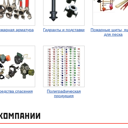
жарная арматура
Гидранты и подставки
Пожарные щиты, я
для песка
редства спасения
Полиграфическая
продукция